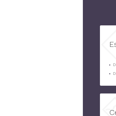
E
D
D
C