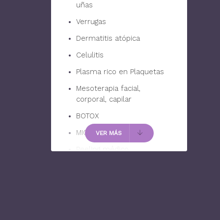
uñas
Verrugas
Dermatitis atópica
Celulitis
Plasma rico en Plaquetas
Mesoterapia facial,
corporal, capilar
BOTOX
MICRONEEDLING
VER MÁS
Peeling médico
Cancer de piel
Rutinas de cuidado facial