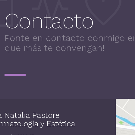
Contacto
Ponte en contacto conmigo en
que más te convengan!
a Natalia Pastore
rmatología y Estética